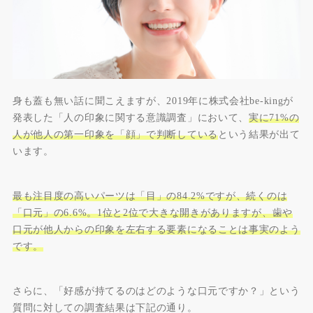
身も蓋も無い話に聞こえますが、2019年に株式会社be-kingが
発表した「人の印象に関する意識調査」において、
実に71%の
人が他人の第一印象を「顔」で判断している
という結果が出て
います。
最も注目度の高いパーツは「目」の84.2%ですが、続くのは
「口元」の6.6%。1位と2位で大きな開きがありますが、歯や
口元が他人からの印象を左右する要素になることは事実のよう
です。
さらに、「好感が持てるのはどのような口元ですか？」という
質問に対しての調査結果は下記の通り。