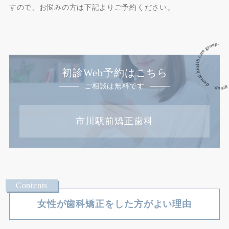
すので、お悩みの方は下記よりご予約ください。
dental health care group. dental 
初診Web予約はこちら
ご相談は無料です
市川駅前矯正歯科
女性が歯科矯正をした方がよい理由