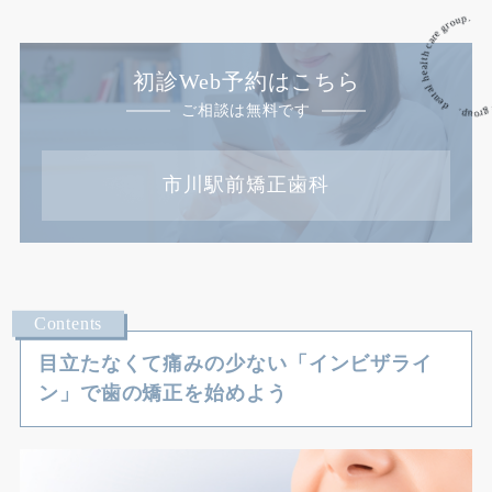
dental health care group. dental 
初診Web予約はこちら
ご相談は無料です
市川駅前矯正歯科
目立たなくて痛みの少ない「インビザライ
ン」で歯の矯正を始めよう