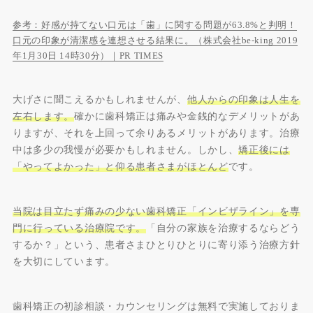
参考：好感が持てない口元は「歯」に関する問題が63.8%と判明！
口元の印象が清潔感を連想させる結果に。（株式会社be-king 2019
年1月30日 14時30分）｜PR TIMES
大げさに聞こえるかもしれませんが、
他人からの印象は人生を
左右します。
確かに歯科矯正は痛みや金銭的なデメリットがあ
りますが、それを上回って余りあるメリットがあります。治療
中は多少の我慢が必要かもしれません。しかし、
矯正後には
「やってよかった」と仰る患者さまがほとんど
です。
当院は目立たず痛みの少ない歯科矯正「インビザライン」を専
門に行っている治療院です。
「自分の家族を治療するならどう
するか？」という、患者さまひとりひとりに寄り添う治療方針
を大切にしています。
歯科矯正の初診相談・カウンセリングは無料で実施しておりま